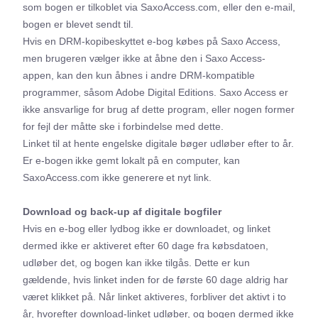
som bogen er tilkoblet via SaxoAccess.com, eller den e-mail,
bogen er blevet sendt til.
Hvis en DRM-kopibeskyttet e-bog købes på Saxo Access,
men brugeren vælger ikke at åbne den i Saxo Access-
appen, kan den kun åbnes i andre DRM-kompatible
programmer, såsom Adobe Digital Editions. Saxo Access er
ikke ansvarlige for brug af dette program, eller nogen former
for fejl der måtte ske i forbindelse med dette.
Linket til at hente engelske digitale bøger udløber efter to år.
Er e-bogen ikke gemt lokalt på en computer, kan
SaxoAccess.com ikke generere et nyt link.
Download og back-up af digitale bogfiler
Hvis en e-bog eller lydbog ikke er downloadet, og linket
dermed ikke er aktiveret efter 60 dage fra købsdatoen,
udløber det, og bogen kan ikke tilgås. Dette er kun
gældende, hvis linket inden for de første 60 dage aldrig har
været klikket på. Når linket aktiveres, forbliver det aktivt i to
år, hvorefter download-linket udløber, og bogen dermed ikke