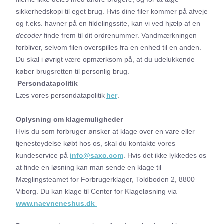
sikkerhedskopi til eget brug. Hvis dine filer kommer på afveje
og f.eks. havner på en fildelingssite, kan vi ved hjælp af en
decoder
finde frem til dit ordrenummer. Vandmærkningen
forbliver, selvom filen overspilles fra en enhed til en anden.
Du skal i øvrigt være opmærksom på, at du udelukkende
køber brugsretten til personlig brug.
Persondatapolitik
Læs vores persondatapolitik
her
.
Oplysning om klagemuligheder
Hvis du som forbruger ønsker at klage over en vare eller
tjenesteydelse købt hos os, skal du kontakte vores
kundeservice på
info@saxo.com
. Hvis det ikke lykkedes os
at finde en løsning kan man sende en klage til
Mæglingsteamet for Forbrugerklager, Toldboden 2, 8800
Viborg. Du kan klage til Center for Klageløsning via
www.naevneneshus.dk