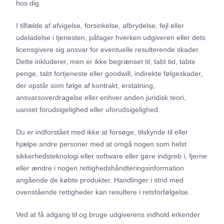
hos dig.
I tilfælde af afvigelse, forsinkelse, afbrydelse, fejl eller
udeladelse i tjenesten, påtager hverken udgiveren eller dets
licensgivere sig ansvar for eventuelle resulterende skader.
Dette inkluderer, men er ikke begrænset til, tabt tid, tabte
penge, tabt fortjeneste eller goodwill, indirekte følgeskader,
der opstår som følge af kontrakt, erstatning,
ansvarsoverdragelse eller enhver anden juridisk teori,
uanset forudsigelighed eller uforudsigelighed.
Du er indforstået med ikke at forsøge, tilskynde til eller
hjælpe andre personer med at omgå nogen som helst
sikkerhedsteknologi eller software eller gøre indgreb i, fjerne
eller ændre i nogen rettighedshåndteringsinformation
angående de købte produkter. Handlinger i strid med
ovenstående rettigheder kan resultere i retsforfølgelse.
Ved at få adgang til og bruge udgiverens indhold erkender