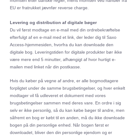
momsen efter danske regler, mens momsen ved handler fra
EU er fratrukket jævnfør reverse charge.
Levering og distribution af digitale bøger
Du vil først modtage en e-mail med din ordrebekræftelse
efterfulgt af en e-mail med et link, der leder dig til Saxo
Access-hjemmesiden, hvorfra du kan downloade den
digitale bog. Leveringstiden for digitale produkter bør ikke
være mere end 5 minutter, afhængigt af hvor hurtigt e-
mailen med linket når din postkasse.
Hvis du køber på vegne af andre, er alle bogmodtagere
forpligtet under de samme brugsbetingelser, og hver enkelt
modtager vil få udleveret et dokument med vores
brugsbetingelser sammen med deres vare. En ordre i sig
selv er ikke personlig, så du kan købe bøger til andre, men
såfremt en bog er købt til en anden, må du ikke downloade
bogen på din personlige enhed. Når bogen først er
downloadet, bliver den din personlige ejendom og er