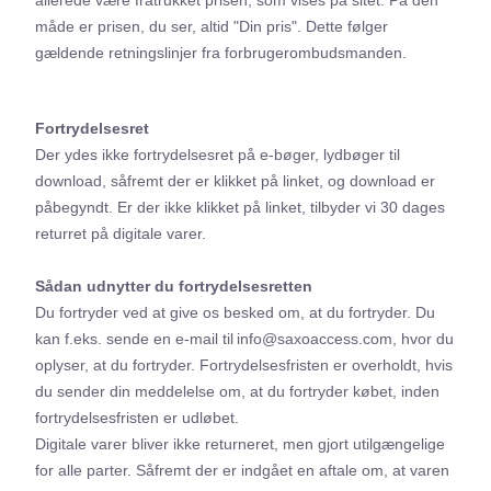
allerede være fratrukket prisen, som vises på sitet. På den
måde er prisen, du ser, altid "Din pris". Dette følger
gældende retningslinjer fra forbrugerombudsmanden.
Fortrydelsesret
Der ydes ikke fortrydelsesret på e-bøger, lydbøger til
download, såfremt der er klikket på linket, og download er
påbegyndt. Er der ikke klikket på linket, tilbyder vi 30 dages
returret på digitale varer.
Sådan udnytter du fortrydelsesretten
Du fortryder ved at give os besked om, at du fortryder. Du
kan f.eks. sende en e-mail til info@saxoaccess.com,
hvor du
oplyser, at du fortryder
.
Fortrydelsesfristen er overholdt, hvis
du sender din meddelelse om, at du fortryder købet, inden
fortrydelsesfristen er udløbet.
Digitale varer bliver ikke returneret, men gjort utilgængelige
for alle parter. Såfremt der er indgået en aftale om, at varen