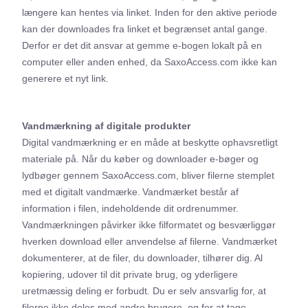
længere kan hentes via linket. Inden for den aktive periode
kan der downloades fra linket et begrænset antal gange.
Derfor er det dit ansvar at gemme e-bogen lokalt på en
computer eller anden enhed, da SaxoAccess.com ikke kan
generere et nyt link.
Vandmærkning af digitale produkter
Digital vandmærkning er en måde at beskytte ophavsretligt
materiale på. Når du køber og downloader e-bøger og
lydbøger gennem SaxoAccess.com, bliver filerne stemplet
med et digitalt vandmærke. Vandmærket består af
information i filen, indeholdende dit ordrenummer.
Vandmærkningen påvirker ikke filformatet og besværliggør
hverken download eller anvendelse af filerne. Vandmærket
dokumenterer, at de filer, du downloader, tilhører dig. Al
kopiering, udover til dit private brug, og yderligere
uretmæssig deling er forbudt. Du er selv ansvarlig for, at
filerne ikke deles med andre brugere, og for at tage