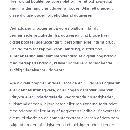
Hver digital bogtitel på vores platform er et ophavsretligt
værk fra den angivne udgiver af bogen. Alle rettigheder til
disse digitale bøger forbeholdes af udgiveren.
Ved adgang til bøgerne på vores platform, får du
begrænsede rettigheder fra udgiveren til at bruge hver
digital bogtitel udelukkende til personligt eller internt brug.
Enhver form for reproduktion, ændring, distribution,
sublicensering eller sammenblanding af digitalt bogindhold
med tredjepartsindhold, kræver udtrykkelig forudgående
skriftlig tilladelse fra udgiveren.
Alle digitale bogtitler leveres "som de er". Hverken udgiveren
eller dennes licensgivere, giver nogen garantier, hverken
udtrykte eller underforståede, vedrørende nøjagtigheden,
fuldstændigheden, aktualiteten eller resultaterne forbundet
med adgang til eller brug af udgiverens indhold. Ansvaret for
eventuel skade på dit computersystem eller tab af data som
følge af brugen af udgiverens indhold ligger udelukkende