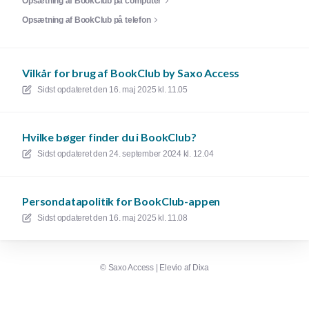
Opsætning af BookClub på computer
Opsætning af BookClub på telefon
Vilkår for brug af BookClub by Saxo Access
Sidst opdateret den
16. maj 2025 kl. 11.05
Hvilke bøger finder du i BookClub?
Sidst opdateret den
24. september 2024 kl. 12.04
Persondatapolitik for BookClub-appen
Sidst opdateret den
16. maj 2025 kl. 11.08
©
Saxo Access
|
Elevio af
Dixa